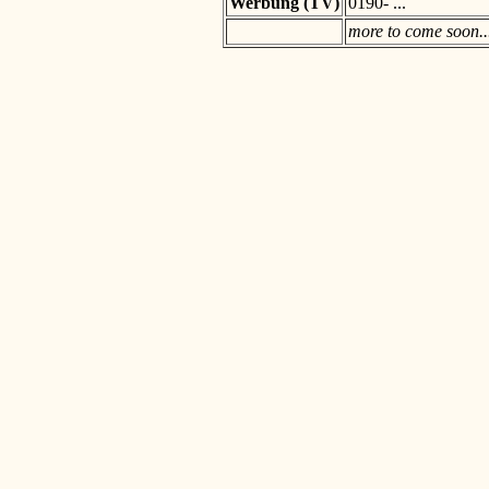
Werbung (TV)
0190- ...
more to come soon..