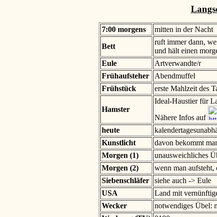
Langs
7:00 morgens
mitten in der Nacht
ruft immer dann, we
Bett
und hält einen morge
Eule
Artverwandte/r
Frühaufsteher
Abendmuffel
Frühstück
erste Mahlzeit des 
Ideal-Haustier für L
Hamster
Nähere Infos auf
heute
kalendertagesunabh
Kunstlicht
davon bekommt man
Morgen (1)
unausweichliches Ü
Morgen (2)
wenn man aufsteht, 
Siebenschläfer
siehe auch -> Eule
USA
Land mit vernünftig
Wecker
notwendiges Übel: 